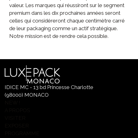
valeur. Les marques qui réussiront sur le segment
premium dans les dix prochaines années seront
celles qui considéreront chaque centimètre carré
de leur packaging comme un actif stratégique.
Notre mission est de rendre cela possible.
IDICE MC - 13 bd Princesse Charlotte
(98000) MONACO
NEW !
A PROPOS
VISITER
EXPOSER
PROGRAMME