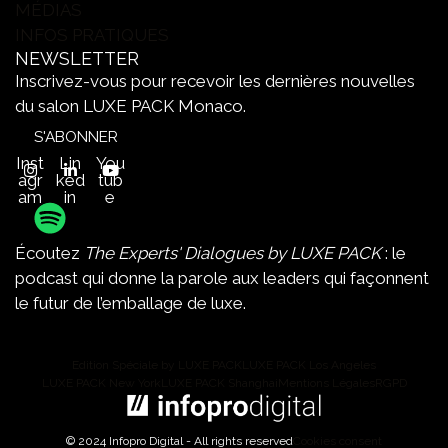
MÉDIAS
INFOS PRATIQUES
NEWSLETTER
Inscrivez-vous pour recevoir les dernières nouvelles
du salon LUXE PACK Monaco.
S'ABONNER
Inst
Lin
You
agr
ked
tub
am
in
e
Écoutez
The Experts' Dialogues by LUXE PACK
: le
podcast qui donne la parole aux leaders qui façonnent
le futur de l’emballage de luxe.
Edition Spéciale by LUXE PACK
LUXE PACK Los Angeles
LUXE PACK New York
LUXE PACK Shanghai
Mentions Légales
RGPD
© 2024 Infopro Digital - All rights reserved
Cookies consent