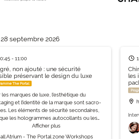
 28 septembre 2026
0:45
-
11:00
1
égré, non ajouté : une sécurité
Chi
isible préservant le design du luxe
les 
pac
ramme The Portal
Prog
 les marques de luxe, l’esthétique du
h
aging et l’identité de la marque sont sacro-
tes. Les éléments de sécurité secondaires,
Inte
 que les hologrammes autocollants ou les
s visibles, nuisent souvent à la qualité et à
Afficher plus
égance du design. Koenig & Bauer et Bosch
all Atrium - The Portal zone Workshops