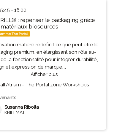
bilité et les opportunités qu'elles méritent.
5:45
-
16:00
RILL® : repenser le packaging grâce
 matériaux biosourcés
ramme The Portal
novation matière redéfinit ce que peut être le
aging premium, en élargissant son rôle au-
 de la fonctionnalité pour intégrer durabilité,
gn et expression de marque.
e vision prend forme avec REKRILL®, la
Afficher plus
e de matériaux 100 % biosourcés et
all Atrium - The Portal zone Workshops
égradables développée par Krillmat à partir
oproduits sélectionnés de l’industrie
rvenants
alimentaire. Écorces de fruits, résidus de
Susanna Ribolla
, marc de raisin, coques de fruits à coque et
KRILLMAT
es matières premières secondaires sont
sformés en matériaux à forte valeur ajoutée