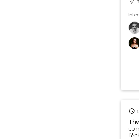
h
Inte
1
The
com
l'éc