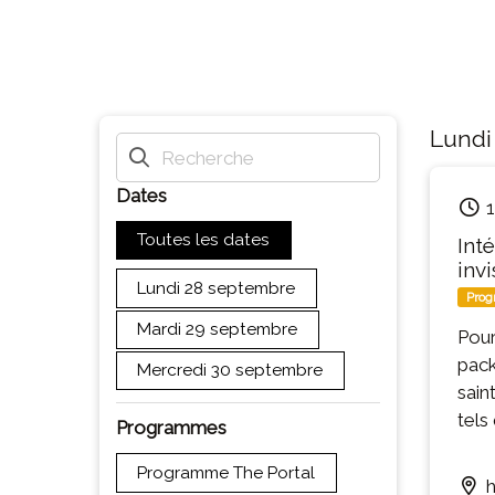
Lundi
Dates
1
Toutes les dates
Int
inv
lundi 28 septembre
Prog
mardi 29 septembre
Pour
pack
mercredi 30 septembre
sain
tels
Programmes
code
Programme The Portal
l’él
h