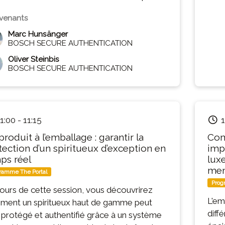
entent leur approche « Integrated, Not
d » (« intégré, non ajouté ») et montrent
rvenants
ent une protection anticontrefaçon
Marc Hunsänger
sible est directement intégrée aux matériaux
BOSCH SECURE AUTHENTICATION
ballage et aux designs imprimés standard,
Oliver Steinbis
 en modifier l’apparence. Oliver Steinbis et
BOSCH SECURE AUTHENTICATION
c Hunsänger expliquent comment
pression de haute précision et la
nnaissance d’images mobile basée sur
telligence artificielle sont combinées de
1:00
-
11:15
1
ère transparente via la plateforme AVA afin
roduit à l’emballage : garantir la
Com
rotéger et d’authentifier efficacement, de
tection d’un spiritueux d’exception en
imp
n invisible, des produits haut de gamme.
ps réel
lux
mem
ramme The Portal
Prog
ours de cette session, vous découvrirez
L'em
ent un spiritueux haut de gamme peut
diff
 protégé et authentifié grâce à un système