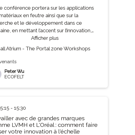
e conférence portera sur les applications
matériaux en feutre ainsi que sur la
erche et le développement dans ce
ine, en mettant l’accent sur l’innovation,
élioration des performances et les pratiques
Afficher plus
bles.
all Atrium - The Portal zone Workshops
éponse à la tendance mondiale en faveur
a protection de l’environnement, nous avons
rvenants
rdé une attention particulière au
Peter Wu
loppement de matériaux en feutre
ECOFELT
esponsables à partir de fibres de PET
clées et de fibres de laine naturelle. Ces
uits ont été reconnus par le marché et ont
 l’objet d’une commercialisation industrielle
5:15
-
15:30
sie.
vailler avec de grandes marques
e session présentera également les
me LVMH et L'Oréal : comment faire
ltats de nos recherches sur l’intégration
er votre innovation à l'échelle