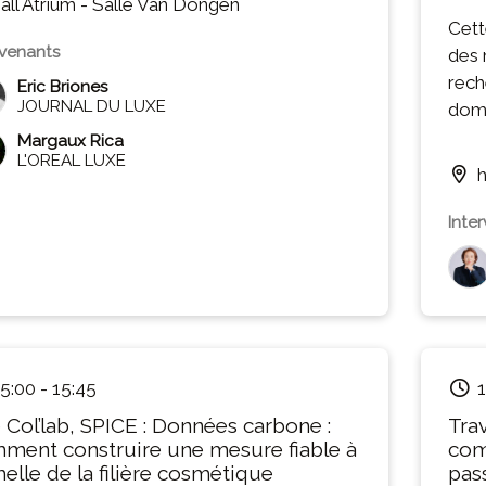
all Atrium - Salle Van Dongen
Cett
rvenants
des 
rech
Eric Briones
JOURNAL DU LUXE
doma
l’am
Margaux Rica
L'OREAL LUXE
dura
h
En r
de l
Inte
acco
déve
écor
recy
prod
fait
5:00
-
15:45
1
réus
 Col’lab, SPICE : Données carbone :
Tra
Cett
ment construire une mesure fiable à
com
résu
helle de la filière cosmétique
pass