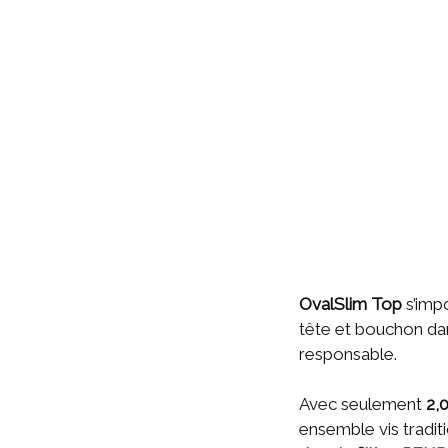
OvalSlim Top
s’imp
tête et bouchon dan
responsable.
Avec seulement
2,
ensemble vis tradit