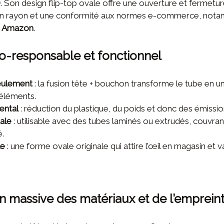
D
. Son design flip-top ovale offre une ouverture et fermetur
té en rayon et une conformité aux normes e-commerce, not
6 Amazon
.
o-responsable et fonctionnel
eulement
: la fusion tête + bouchon transforme le tube en un
 éléments.
ental
: réduction du plastique, du poids et donc des émissi
tale
: utilisable avec des tubes laminés ou extrudés, couvran
.
le
: une forme ovale originale qui attire l’œil en magasin et v
n massive des matériaux et de l’emprein