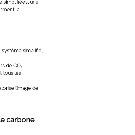
e simplifiées, une
amment la
 système simplifié,
ons de CO₂.
t tous les
alorise l’image de
te carbone