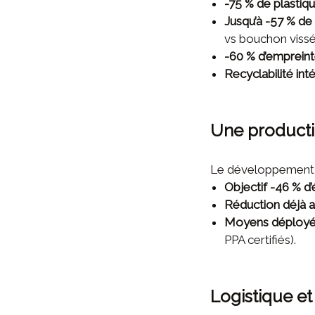
-75 % de plastiq
Jusqu’à -57 % de
vs bouchon viss
-60 % d’emprein
Recyclabilité int
Une producti
Le développement d’
Objectif -46 % d’
Réduction déjà a
Moyens déploy
PPA certifiés).
Logistique et