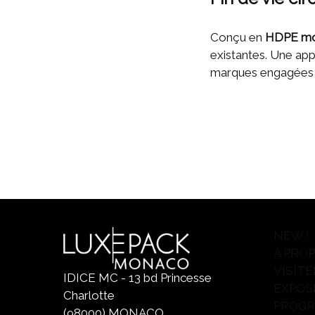
Conçu en
HDPE mo
existantes. Une app
marques engagées d
NEW !
A PRO
VISITE
IDICE MC - 13 bd Princesse
EXPOS
Charlotte
PROG
(98000) MONACO