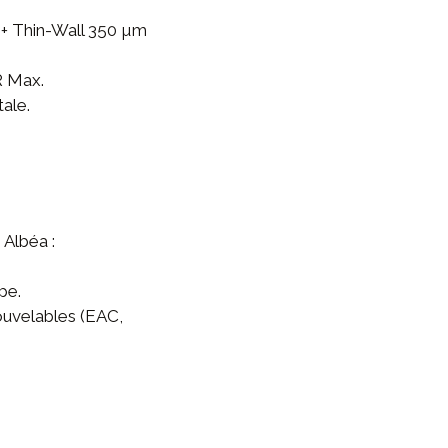
 + Thin-Wall 350 µm
R Max.
ale.
e
Albéa
:
pe.
nouvelables (EAC,