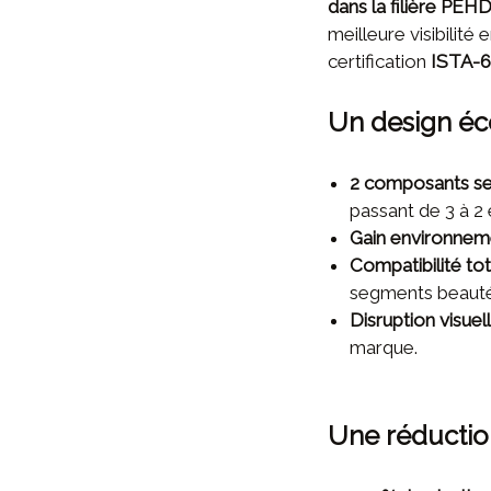
dans la filière PEH
meilleure visibili
certification
ISTA-
Un design éc
2 composants s
passant de 3 à 2
Gain environnem
Compatibilité to
segments beauté
Disruption visuel
marque.
Une réductio