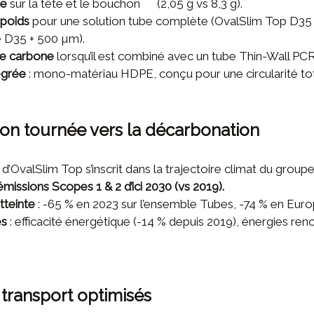
ue
sur la tête et le bouchon (2,05 g vs 8,3 g).
 poids
pour une solution tube complète (OvalSlim Top D35
é D35 + 500 µm).
te carbone
lorsqu’il est combiné avec un tube Thin-Wall PC
égrée
: mono-matériau HDPE, conçu pour une circularité tot
on tournée vers la décarbonation
OvalSlim Top s’inscrit dans la trajectoire climat du group
émissions Scopes 1 & 2 d’ici 2030 (vs 2019).
tteinte
: -65 % en 2023 sur l’ensemble Tubes, -74 % en Euro
és
: efficacité énergétique (-14 % depuis 2019), énergies re
 transport optimisés