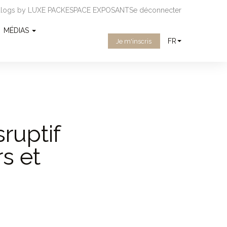
ialogs by LUXE PACK
ESPACE EXPOSANT
Se déconnecter
MÉDIAS
FR
Je m'inscris
ruptif
s et