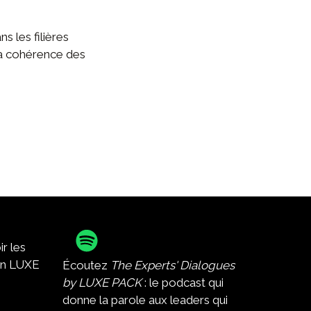
ns les filières
 la cohérence des
r les
lon LUXE
Écoutez
The Experts' Dialogues
by LUXE PACK
: le podcast qui
donne la parole aux leaders qui