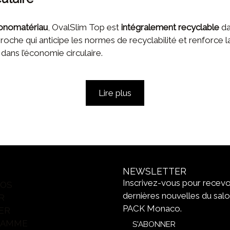
nomatériau
, OvalSlim Top est
intégralement recyclable
da
roche qui anticipe les normes de recyclabilité et renforce
ans l’économie circulaire.
Lire plus
NEWSLETTER
Inscrivez-vous pour recevoi
POS
dernières nouvelles du sa
R
PACK Monaco.
ER
RAMME
S'ABONNER