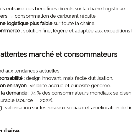
s entraîne des bénéfices directs sur la chaîne logistique :
gers
→ consommation de carburant réduite.
e logistique plus faible
sur toute la chaîne.
commerce
: solution fine, légère et adaptée aux expéditions 
 attentes marché et consommateurs
d aux tendances actuelles :
ponsabilité
: design innovant, mais facile d’utilisation.
ion en rayon
: visibilité accrue et curiosité générée.
 la demande
: 74 % des consommateurs mondiaux se disent 
 durable (source 2022).
g
: valorisation sur les réseaux sociaux et amélioration de l
culaire