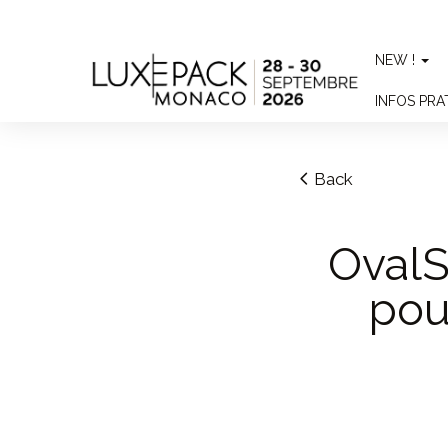
Consent choices
NEW !
INFOS PR
Back
OvalS
pou