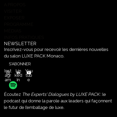
A PROPOS
VISITER
EXPOSER
PROGRAMME
MÉDIAS
INFOS PRATIQUES
NEWSLETTER
Inscrivez-vous pour recevoir les dernières nouvelles
du salon LUXE PACK Monaco.
S'ABONNER
Inst
Lin
You
agr
ked
tub
am
in
e
Écoutez
The Experts' Dialogues by LUXE PACK
: le
podcast qui donne la parole aux leaders qui façonnent
le futur de l’emballage de luxe.