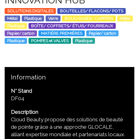
INNOVATION HUB
SOLUTIONS DIGITALES
BOUTEILLES/ FLACONS/ POTS
Métal
Plastique
Verre
BOUCHAGES/ CAPPERS
Métal
Plastique
BOÎTE/ COFFRETS/ ÉTUIS/ FOURREAUX
Papier/ carton
MATIÈRE PREMIÈRES
Papier/ carton
Plastique
POMPES et VALVES
Plastique
Information
N° Stand
DF04
Description
Cloud Beauty propose des solutions de beauté
de pointe grâce à une approche GLOCALE,
alliant expertise mondiale et partenariats locaux.