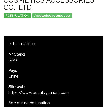
COSMETICS ACCESSORIES
CO., LTD.
FORMULATION
Accessoires cosmétiques
Information
N° Stand
RA08
Pays
Chine
Site web
https://www.beautyyaurient.com
Secteur de destination