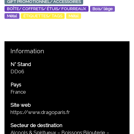
GIFT PROMOTIONNEL/ ACCESSOIRES
BOÎTE/ COFFRETS/ ÉTUIS/ FOURREAUX
Bois/ liège
Métal
ÉTIQUETTES/ TAGS
Métal
Information
N° Stand
DD06
Pays
France
Site web
https://www.dragoparis.fr
Secteur de destination
Alcools & Spiritueux – Boissons;Bijouterie –