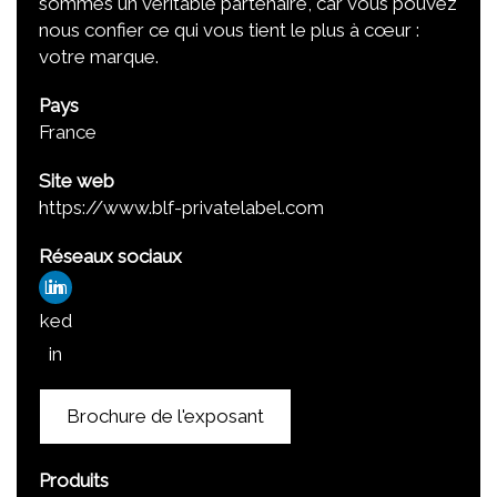
sommes un véritable partenaire, car vous pouvez
nous confier ce qui vous tient le plus à cœur :
votre marque.
Pays
France
Site web
https://www.blf-privatelabel.com
Réseaux sociaux
Lin
ked
in
Brochure de l'exposant
Produits