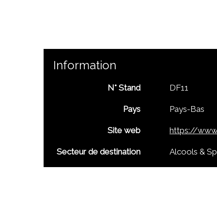
Information
N° Stand
DF11
Pays
Pays-Bas
Site web
https://ww
Secteur de destination
Alcools & Sp