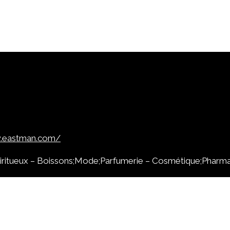
w.eastman.com/
iritueux – Boissons;Mode;Parfumerie – Cosmétique;Pharma