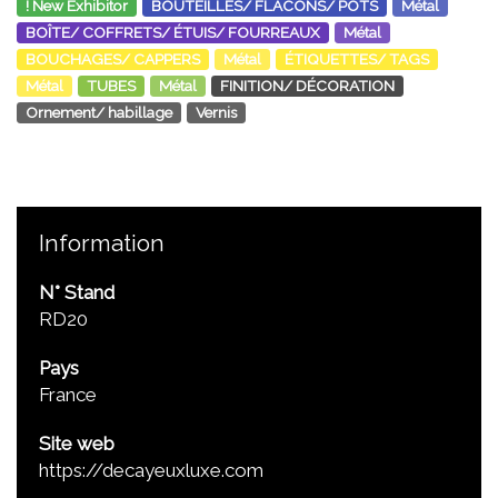
! New Exhibitor
BOUTEILLES/ FLACONS/ POTS
Métal
BOÎTE/ COFFRETS/ ÉTUIS/ FOURREAUX
Métal
BOUCHAGES/ CAPPERS
Métal
ÉTIQUETTES/ TAGS
Métal
TUBES
Métal
FINITION/ DÉCORATION
Ornement/ habillage
Vernis
Information
N° Stand
RD20
Pays
France
Site web
https://decayeuxluxe.com