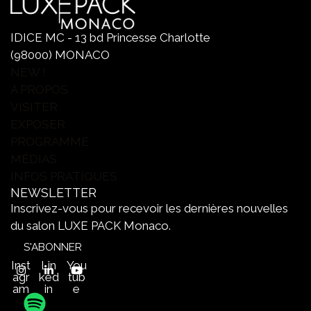
IDICE MC - 13 bd Princesse Charlotte
(98000) MONACO
NEW !
A PROPOS
VISITER
EXPOSER
PROGRAMME
MÉDIAS
INFOS PRATIQUES
NEWSLETTER
Inscrivez-vous pour recevoir les dernières nouvelles
du salon LUXE PACK Monaco.
S'ABONNER
Inst
Lin
You
agr
ked
tub
am
in
e