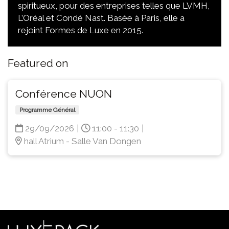
spiritueux, pour des entreprises telles que LVMH,
L’Oréal et Condé Nast. Basée à Paris, elle a
rejoint Formes de Luxe en 2015.
Featured on
Conférence NUON
Programme Général
29/09/2026
|
11:00 - 11:30
|
hall Atrium - Salle Van Dongen