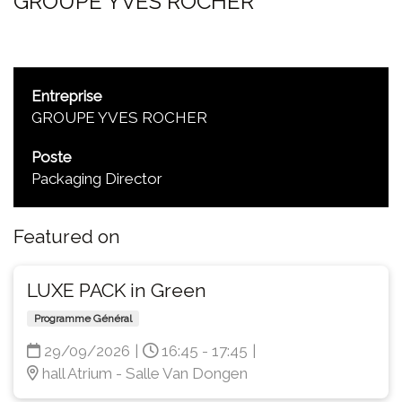
GROUPE YVES ROCHER
Entreprise
GROUPE YVES ROCHER
Poste
Packaging Director
Featured on
LUXE PACK in Green
Programme Général
29/09/2026
|
16:45 - 17:45
|
hall Atrium - Salle Van Dongen