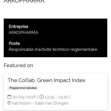
ARKOPHARMA
Entreprise
ARKOPHARMA
Poste
Responsable d'activité technico-réglementaire
Featured on
The Col’lab, Green Impact Index
Programme Général
30/09/2026
|
13:45 - 14:30
|
hall Atrium - Salle Van Dongen