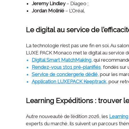
Jeremy Lindley
– Diageo ;
Jordan Molinié
– L’Oréal.
Le digital au service de l’efficaci
La technologie n’est pas une fin en soi. Au salon
LUXE PACK Monaco met le digital au service de 
Digital Smart MatchMaking
,
qui recommande d
Rendez-vous 1to1 pré-planifiés
,
fondés sur u
Service de conciergerie dédié
,
pour les mar
Application LUXEPACK Keeptrack
,
pour retr
Learning Expéditions : trouver 
Autre nouveauté de l’édition 2026,
les
Learning
experts du marché, ils suivent un parcours thém