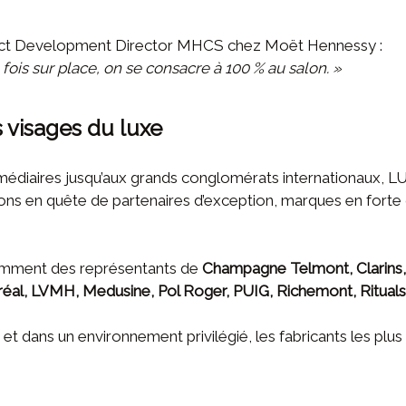
ct Development Director MHCS chez Moët Hennessy :
ois sur place, on se consacre à 100 % au salon. »
 visages du luxe
édiaires jusqu’aux grands conglomérats internationaux, L
isons en quête de partenaires d’exception, marques en fort
otamment des représentants de
Champagne Telmont, Clarins, 
réal, LVMH, Medusine, Pol Roger, PUIG, Richemont, Rituals,
et dans un environnement privilégié, les fabricants les plus