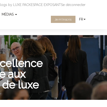
ialogs by LUXE PACK
ESPACE EXPOSANT
Se déconnecter
MÉDIAS
FR
Je m'inscris
cellence
e aux
 de luxe