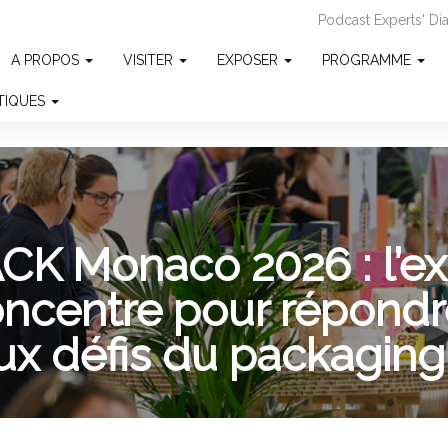
Podcast Experts' D
A PROPOS
VISITER
EXPOSER
PROGRAMME
ATIQUES
CK Monaco 2026 : l’ex
oncentre pour répondr
x défis du packaging