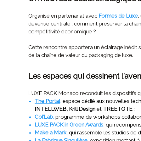
Organisé en partenariat avec
Formes de Luxe
,
devenue centrale : comment préserver la chaîn
compétitivité économique ?
Cette rencontre apportera un éclairage inédit 
de la chaîne de valeur du packaging de luxe.
Les espaces qui dessinent l’ave
LUXE PACK Monaco reconduit les dispositifs qu
The Portal
,
espace dédié aux nouvelles tec
INTELLWEB, Krill Design
et
TREETOTE
;
Col’Lab
,
programme de workshops collaborat
LUXE PACK in Green Awards
,
qui récompensen
Make a Mark
,
qui rassemble les studios de d
La Fabrique Singulière
,
exposition mettant à l