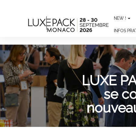
Consent choices
NEW !
INFOS PR
LUXE PA
se c
nouveau