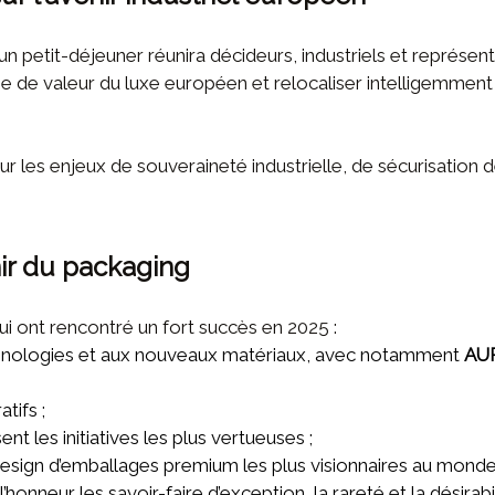
 un petit-déjeuner réunira décideurs, industriels et représen
e de valeur du luxe européen et relocaliser intelligemmen
sur les enjeux de souveraineté industrielle, de sécurisatio
nir du packaging
i ont rencontré un fort succès en 2025 :
hnologies et aux nouveaux matériaux, avec notamment
AUR
ifs ;
t les initiatives les plus vertueuses ;
esign d’emballages premium les plus visionnaires au monde
’honneur les savoir-faire d’exception, la rareté et la désirabil