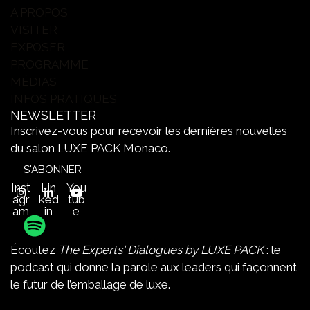
A PROPOS
VISITER
EXPOSER
PROGRAMME
MÉDIAS
INFOS PRATIQUES
NEWSLETTER
Inscrivez-vous pour recevoir les dernières nouvelles
du salon LUXE PACK Monaco.
S'ABONNER
Inst
Lin
You
agr
ked
tub
am
in
e
Écoutez
The Experts' Dialogues by LUXE PACK
: le
podcast qui donne la parole aux leaders qui façonnent
le futur de l’emballage de luxe.