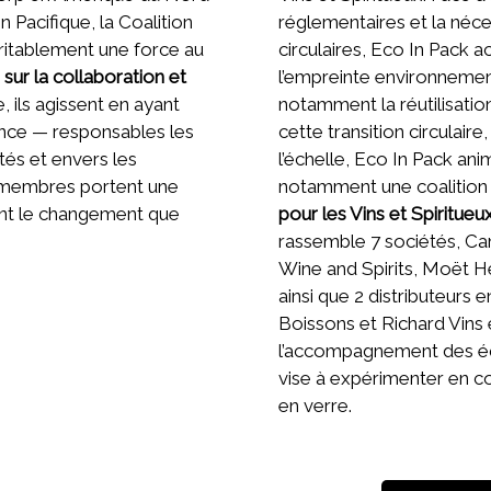
n Pacifique, la Coalition
réglementaires et la néc
ritablement une force au
circulaires, Eco In Pack
sur la collaboration et
l’empreinte environnement
e, ils agissent en ayant
notamment la réutilisatio
nce — responsables les
cette transition circulair
és et envers les
l’échelle, Eco In Pack a
 membres portent une
notamment une coalition 
ant le changement que
pour les Vins et Spiritueu
rassemble 7 sociétés, Cam
Wine and Spirits, Moët H
ainsi que 2 distributeurs
Boissons et Richard Vins e
l’accompagnement des équ
vise à expérimenter en 
en verre.