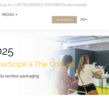
ialogs by LUXE PACK
ESPACE EXPOSANT
Se déconnecter
MÉDIAS
FR
Je m'inscris
025
participé à The Col'Lab
du secteur packaging