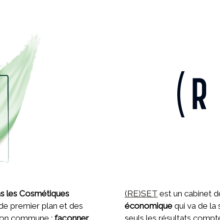
ans les Cosmétiques
(RE)SET
est un cabinet d
de premier plan et des
économique
qui va de la
tion commune :
façonner
seuls les résultats compte