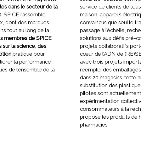
les dans le secteur de la
service de clients de to
s
, SPICE rassemble
maison, appareils électr
ux, dont des marques
convaincus que seul le trav
ns tout au long de la
passage à l’échelle, rech
es membres de SPICE
solutions aux défis pré-co
ur la science, des
projets collaboratifs port
ption
pratique pour
cœur de l’ADN de (RE)S
éliorer la performance
avec trois projets import
es de l’ensemble de la
réemploi des emballages 
dans 20 magasins cette 
substitution des plastiq
pilotes sont actuellemen
expérimentation collectiv
consommateurs à la rech
propose les produits de 
pharmacies.