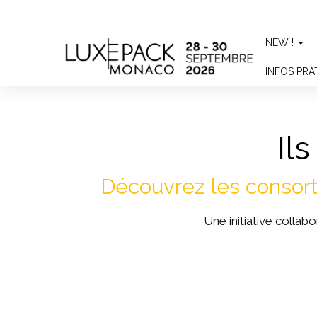
Consent choices
NEW !
INFOS PR
Il
Découvrez les consorti
Une initiative collab