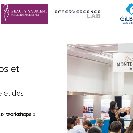
ps et
 et des
aux
workshops
a