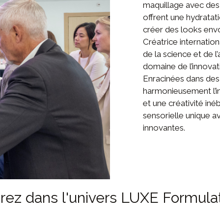
maquillage avec des
offrent une hydrata
créer des looks env
Créatrice internation
de la science et de l
domaine de l’innovat
Enracinées dans des
harmonieusement l’i
et une créativité iné
sensorielle unique a
innovantes.
rez dans l'univers LUXE Formula